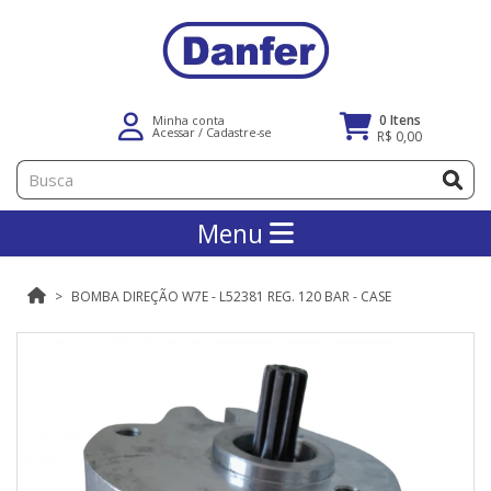
0 Itens
Minha conta
Acessar
/
Cadastre-se
R$ 0,00
Menu
BOMBA DIREÇÃO W7E - L52381 REG. 120 BAR - CASE