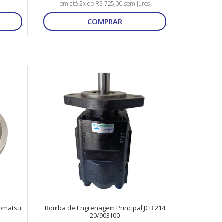
em até 2x de R$ 725,00 sem juros
COMPRAR
Komatsu
Bomba de Engrenagem Principal JCB 214
20/903100