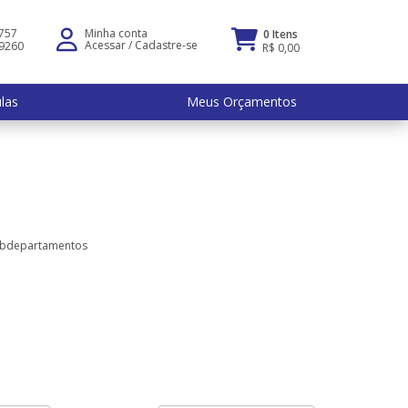
5757
Minha conta
0 Itens
Acessar
/
Cadastre-se
-9260
R$ 0,00
ulas
Meus Orçamentos
ubdepartamentos