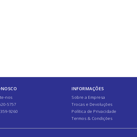
ONOSCO
INFORMAÇÕES
te-nos
Sobre a Empresa
620-5757
Trocas e Devoluções
7359-9260
Política de Privacidade
Termos & Condições