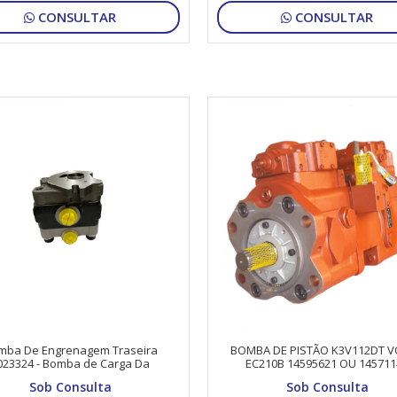
CONSULTAR
CONSULTAR
mba De Engrenagem Traseira
BOMBA DE PISTÃO K3V112DT 
023324 - Bomba de Carga Da
EC210B 14595621 OU 145711
ILLAR 302.5 - BOB CAT E26 - E27Z
Sob Consulta
Sob Consulta