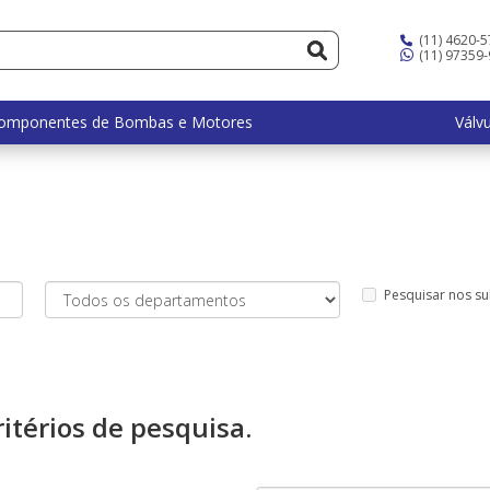
(11) 4620-
(11) 97359
omponentes de Bombas e Motores
Válv
Pesquisar nos s
itérios de pesquisa.