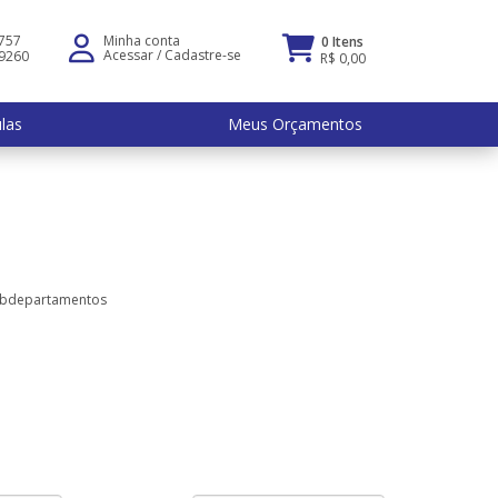
5757
Minha conta
0 Itens
Acessar
/
Cadastre-se
-9260
R$ 0,00
ulas
Meus Orçamentos
ubdepartamentos