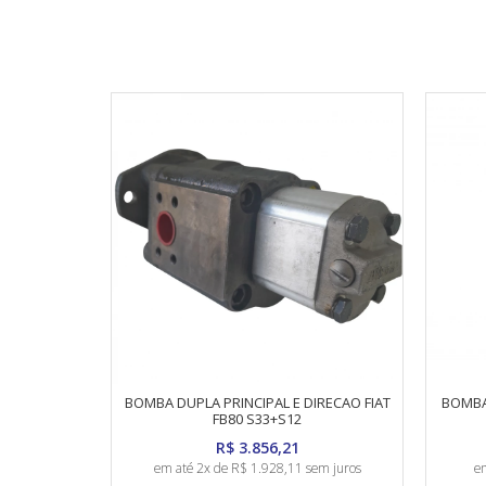
BOMBA DUPLA PRINCIPAL E DIRECAO FIAT
BOMBA
FB80 S33+S12
R$ 3.856,21
em até 2x de R$ 1.928,11 sem juros
em