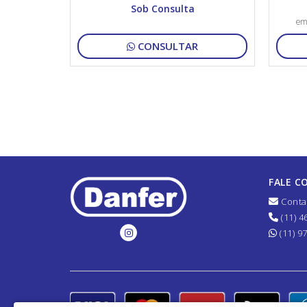
Sob Consulta
em
CONSULTAR
FALE C
Conta
(11) 4
(11) 9