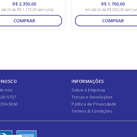
E65324
R$ 2.350,00
R$ 1.700,00
 até 2x de R$ 1.175,00 sem juros
em até 2x de R$ 850,00 sem ju
COMPRAR
COMPRAR
ONOSCO
INFORMAÇÕES
te-nos
Sobre a Empresa
620-5757
Trocas e Devoluções
7359-9260
Política de Privacidade
Termos & Condições