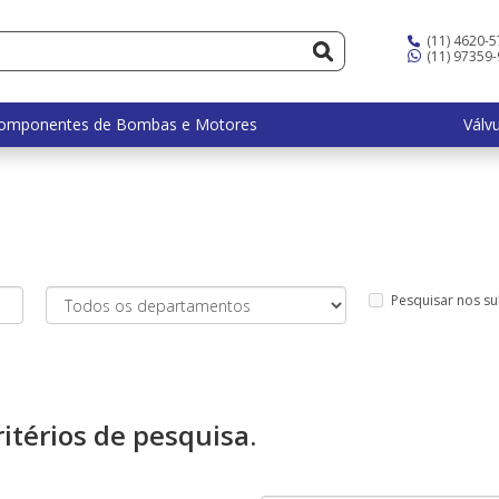
(11) 4620-
(11) 97359
omponentes de Bombas e Motores
Válv
Pesquisar nos s
itérios de pesquisa.