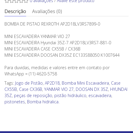
0 avaliações
/
Avalie este produto
Descrição
Avaliações (0)
BOMBA DE PISTAO REXROTH AP2D18LV3RS7899-0
MINI ESCAVADEIRA YANMAR VIO 27
MINI ESCAVADEIRA Hyundai 35Z-7 AP2D18LV3RS7-881-0
MINI ESCAVADEIRA CASE CX55B / CX36B
MINI ESCAVADEIRA DOOSAN DX35Z EC133S88050 K1007644
Para duvidas, medidas e valores entre em contato por
WhatsApp = (11) 4620-5758
Tags:
Jogo de Pistão
,
AP2D18
,
Bomba Mini Escavadeira
,
Case
CX55B
,
Case CX36B
,
YANMAR VIO 27
,
DOOSAN DX 35Z
,
HYUNDAI
35Z
,
peças de reposição
,
pistão hidráulico
,
escavadeira
,
pistonetes
,
Bomba hidralica.