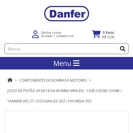
0 Itens
Minha conta
Acessar
/
Cadastre-se
R$ 0,00
Menu
COMPONENTES DE BOMBAS E MOTORES
JOGO DE PISTÃO AP2D18 DA BOMBA MINI ESC. CASE CX55B/ CX36B /
YANMAR VIO 27 / DOOSAN DX 35Z / HYUNDAI 35Z