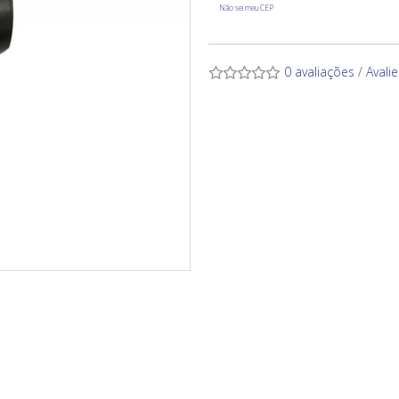
Não sei meu CEP
0 avaliações
/
Avali