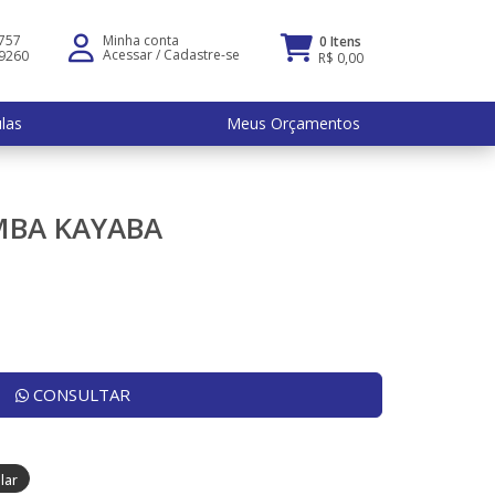
5757
Minha conta
0 Itens
Acessar
/
Cadastre-se
-9260
R$ 0,00
ulas
Meus Orçamentos
MBA KAYABA
CONSULTAR