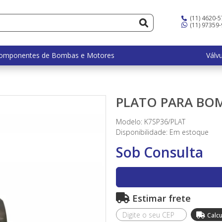
(11) 4620-
(11) 97359
omponentes de Bombas e Motores
Válv
PLATO PARA BO
Modelo: K7SP36/PLAT
Disponibilidade:
Em estoque
Sob Consulta
Estimar frete