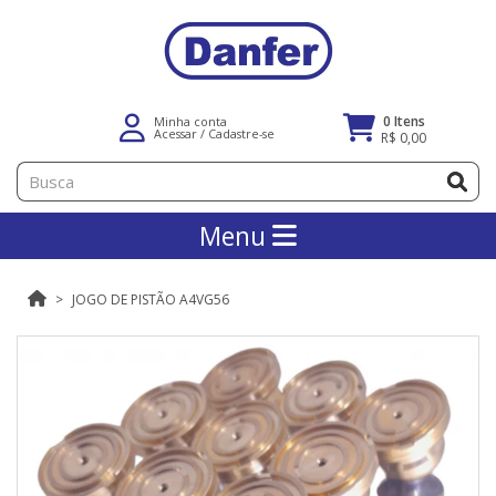
0 Itens
Minha conta
Acessar
/
Cadastre-se
R$ 0,00
Menu
JOGO DE PISTÃO A4VG56