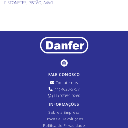
PISTONETES
,
PISTÃO
,
A4VG.
FALE CONOSCO
Contate-nos
(11) 4620-5757
(11) 97359-9260
INFORMAÇÕES
Sobre a Empresa
Trocas e Devoluções
Política de Privacidade