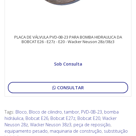
PLACA DE VÁLVULA PVD-0B-23 PARA BOMBA HIDRAULICA DA
BOBCAT E26 - E27z - E20 - Wacker Neuson 28z/38z3
Sob Consulta
CONSULTAR
Tags:
Bloco
,
Bloco de cilindro
,
tambor
,
PVD-0B-23
,
bomba
hidráulica
,
Bobcat E26
,
Bobcat E27z
,
Bobcat E20
,
Wacker
Neuson 28z
,
Wacker Neuson 38z3
,
peça de reposição
,
equipamento pesado
,
maquinaria de construção
,
substituição