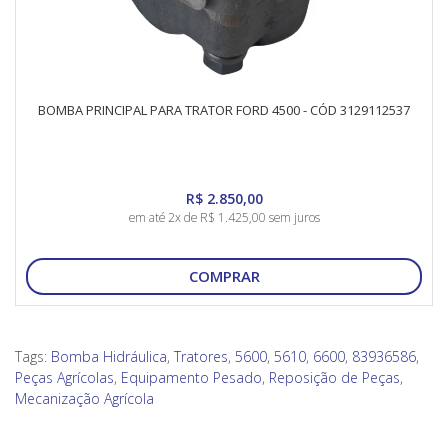
BOMBA PRINCIPAL PARA TRATOR FORD 4500 - CÓD 3129112537
R$ 2.850,00
em até 2x de R$ 1.425,00 sem juros
COMPRAR
Tags:
Bomba Hidráulica
,
Tratores
,
5600
,
5610
,
6600
,
83936586
,
Peças Agrícolas
,
Equipamento Pesado
,
Reposição de Peças
,
Mecanização Agrícola