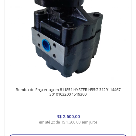
Bomba de Engrenagem 811851 HYSTER H55G 3129114467
3010103200 1519300
R$ 2.600,00
em até 2x de R$ 1.300,00 sem juros