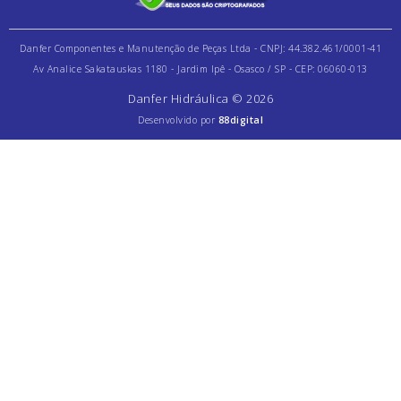
Danfer Componentes e Manutenção de Peças Ltda - CNPJ: 44.382.461/0001-41
Av Analice Sakatauskas 1180 - Jardim Ipê - Osasco / SP - CEP: 06060-013
Danfer Hidráulica © 2026
Desenvolvido por
88digital