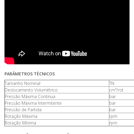
PARÂMETROS TÉCNICOS
Tamanho Nominal
TN
Deslocamento Volumétrico
cm³/rot
Pressão Máxima Contínua
bar
Pressão Máxima Intermitente
bar
Pressão de Partida
bar
Rotação Máxima
rpm
Rotação Mínima
rpm