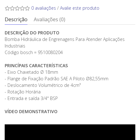
0 avaliações
/
Avalie este produto
Descrição
Avaliações (0)
DESCRIÇÃO DO PRODUTO
Bomba Hidráulica de Engrenagens Para Atender Aplicações
Industriais
Código bosch = 9510080204
PRINCÍPAIS CARACTERÍSTICAS
- Eixo Chavetado Ø 18mm
- Flange de Fixação Padrão SAE A Piloto Ø82,55mm
- Deslocamento Volumétrico de 4cm³
- Rotação Horária
- Entrada e saída 3/4" BSP
VÍDEO DEMONSTRATIVO