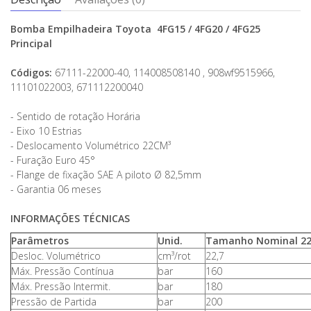
Bomba Empilhadeira Toyota 4FG15 / 4FG20 / 4FG25
Principal
Códigos:
67111-22000-40, 114008508140 , 908wf9515966,
11101022003, 671112200040
- Sentido de rotação Horária
- Eixo 10 Estrias
- Deslocamento Volumétrico 22CM³
- Furação Euro 45°
- Flange de fixação SAE A piloto Ø 82,5mm
- Garantia 06 meses
INFORMAÇÕES TÉCNICAS
Parâmetros
Unid.
Tamanho Nominal 2
Desloc. Volumétrico
cm³/rot
22,7
Máx. Pressão Contínua
bar
160
Máx. Pressão Intermit.
bar
180
Pressão de Partida
bar
200