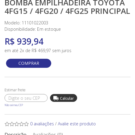
BOMBA EMPILHADEIRA TOYOTA
4FG15 / 4FG20 / 4FG25 PRINCIPAL
Modelo: 11101022003
Disponibilidade:
Em estoque
R$ 939,94
em até 2x de R$ 469,97 sem juros
COMPRAR
Não sei meu CEP
0 avaliações
/
Avalie este produto
Descrição
Avaliações (0)