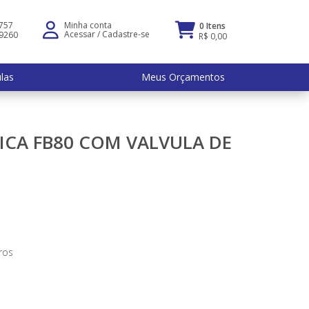
5757
Minha conta
0 Itens
Acessar
/
Cadastre-se
-9260
R$ 0,00
ulas
Meus Orçamentos
CA FB80 COM VALVULA DE
ros