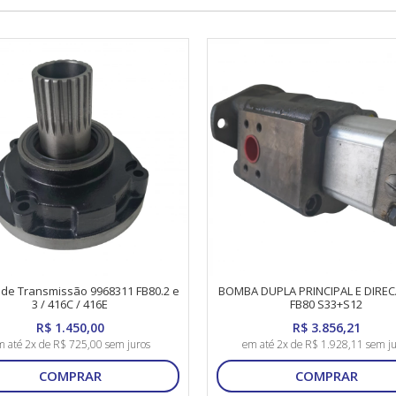
de Transmissão 9968311 FB80.2 e
BOMBA DUPLA PRINCIPAL E DIREC
3 / 416C / 416E
FB80 S33+S12
R$ 1.450,00
R$ 3.856,21
 até 2x de R$ 725,00 sem juros
em até 2x de R$ 1.928,11 sem ju
COMPRAR
COMPRAR