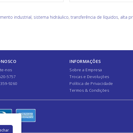
mento industrial
,
sistema hidráulico
,
transferência de líquidos
,
alta p
ONOSCO
INFORMAÇÕES
te-nos
Sobre a Empresa
620-5757
Trocas e Devoluções
7359-9260
Política de Privacidade
Termos & Condições
Fechar