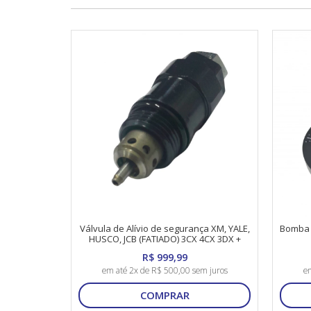
Válvula de Alívio de segurança XM, YALE,
Bomba 
HUSCO, JCB (FATIADO) 3CX 4CX 3DX +
580N + FB80.3 + NEW HOLLAND + CASE
R$ 999,99
em até 2x de R$ 500,00 sem juros
em
COMPRAR