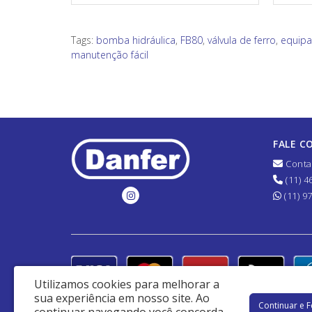
Tags:
bomba hidráulica
,
FB80
,
válvula de ferro
,
equipa
manutenção fácil
FALE C
Conta
(11) 4
(11) 9
Utilizamos cookies para melhorar a
sua experiência em nosso site.
Ao
Continuar e 