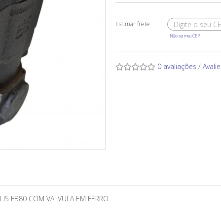
Não sei meu CEP
0 avaliações
/
Avali
LIS FB80 COM VALVULA EM FERRO.