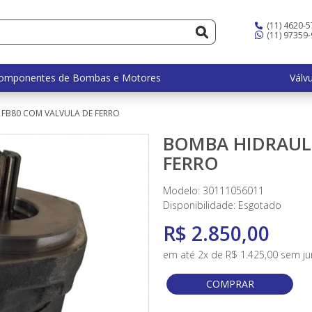
(11) 4620-
(11) 97359
omponentes de Bombas e Motores
Válv
FB80 COM VALVULA DE FERRO
BOMBA HIDRAULI
FERRO
Modelo: 30111056011
Disponibilidade:
Esgotado
R$ 2.850,00
em até 2x de R$ 1.425,00 sem ju
COMPRAR