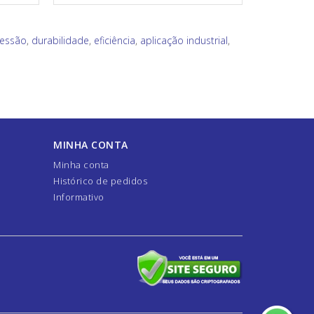
ressão
,
durabilidade
,
eficiência
,
aplicação industrial
,
MINHA CONTA
Minha conta
Histórico de pedidos
Informativo