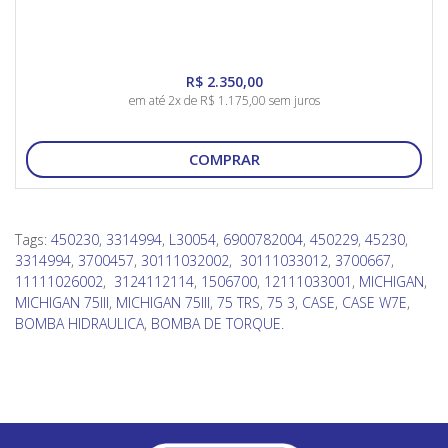
R$ 2.350,00
em até 2x de R$ 1.175,00 sem juros
COMPRAR
Tags:
450230
,
3314994
,
L30054
,
6900782004
,
450229
,
45230
,
3314994
,
3700457
,
30111032002
,
30111033012
,
3700667
,
11111026002
,
3124112114
,
1506700
,
12111033001
,
MICHIGAN
,
MICHIGAN 75III
,
MICHIGAN 75lll
,
75 TRS
,
75 3
,
CASE
,
CASE W7E
,
BOMBA HIDRAULICA
,
BOMBA DE TORQUE.