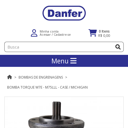
0 Itens
Minha conta
Acessar
/
Cadastre-se
R$ 0,00
Menu
BOMBAS DE ENGRENAGENS
BOMBA TORQUE W7E - M75LLL - CASE / MICHIGAN