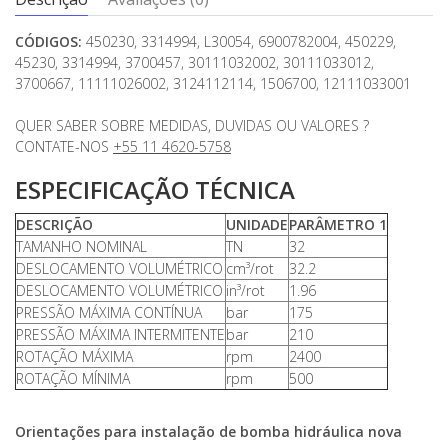
CÓDIGOS:
450230, 3314994, L30054, 6900782004, 450229,
45230, 3314994, 3700457, 30111032002, 30111033012,
3700667, 11111026002, 3124112114, 1506700, 12111033001
QUER SABER SOBRE MEDIDAS, DUVIDAS OU VALORES ?
CONTATE-NOS
+55 11 4620-5758
ESPECIFICAÇÃO TÉCNICA
DESCRIÇÃO
UNIDADE
PARÂMETRO 1
TAMANHO NOMINAL
TN
32
DESLOCAMENTO VOLUMÉTRICO
cm³/rot
32.2
DESLOCAMENTO VOLUMÉTRICO
in³/rot
1.96
PRESSÃO MÁXIMA CONTÍNUA
bar
175
PRESSÃO MÁXIMA INTERMITENTE
bar
210
ROTAÇÃO MÁXIMA
rpm
2400
ROTAÇÃO MÍNIMA
rpm
500
Orientações para instalação de bomba hidráulica nova