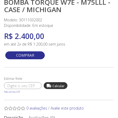
BOMBA TORQUE W7E - M75LLL -
CASE / MICHIGAN
Modelo: 30111032002
Disponibilidade:
Em estoque
R$ 2.400,00
em até 2x de R$ 1.200,00 sem juros
COMPRAR
Não sei meu CEP
0 avaliações
/
Avalie este produto
Descrição
Avaliações (0)