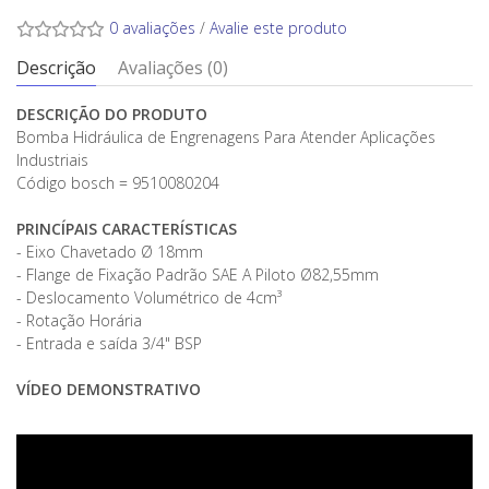
0 avaliações
/
Avalie este produto
Descrição
Avaliações (0)
DESCRIÇÃO DO PRODUTO
Bomba Hidráulica de Engrenagens Para Atender Aplicações
Industriais
Código bosch = 9510080204
PRINCÍPAIS CARACTERÍSTICAS
- Eixo Chavetado Ø 18mm
- Flange de Fixação Padrão SAE A Piloto Ø82,55mm
- Deslocamento Volumétrico de 4cm³
- Rotação Horária
- Entrada e saída 3/4" BSP
VÍDEO DEMONSTRATIVO