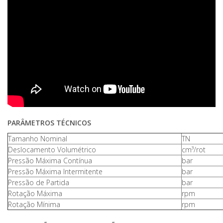
PARÂMETROS TÉCNICOS
Tamanho Nominal
TN
Deslocamento Volumétrico
cm³/rot
Pressão Máxima Contínua
bar
Pressão Máxima Intermitente
bar
Pressão de Partida
bar
Rotação Máxima
rpm
Rotação Mínima
rpm