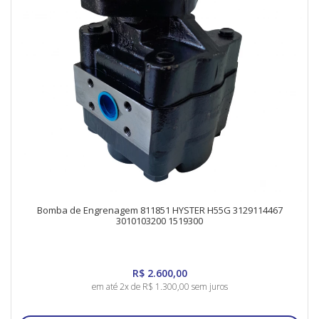
Bomba de Engrenagem 811851 HYSTER H55G 3129114467
3010103200 1519300
R$ 2.600,00
em até 2x de R$ 1.300,00 sem juros