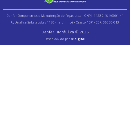
Danfer Componentes e Manutenção de Peças Ltda - CNPJ: 44.382.461/0001-41
Av Analice Sakatauskas 1180 - Jardim Ipê - Osasco / SP - CEP: 06060-013
Danfer Hidráulica © 2026
Desenvolvido por
88digital