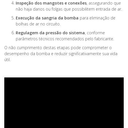
Inspeção dos mangotes e conexões
, assegurando que
não haja danos ou folgas que possibilitem entrada de ar.
Execução da sangria da bomba
para eliminação de
bolhas de ar no circuito.
Regulagem da pressão do sistema
, conforme
parâmetros técnicos recomendados pelo fabricante.
O não cumprimento destas etapas pode comprometer o
desempenho da bomba e reduzir significativamente sua vida
útil.