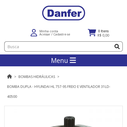
0 Itens
Minha conta
Acessar
/
Cadastre-se
R$ 0,00
Menu
BOMBAS HIDRÁULICAS
BOMBA DUPLA - HYUNDAI HL 757-9S FREIO E VENTILADOR 31LD-
40500