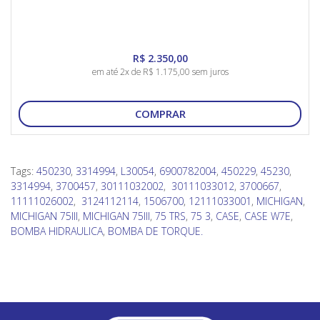
R$ 2.350,00
em até 2x de R$ 1.175,00 sem juros
COMPRAR
Tags:
450230
,
3314994
,
L30054
,
6900782004
,
450229
,
45230
,
3314994
,
3700457
,
30111032002
,
30111033012
,
3700667
,
11111026002
,
3124112114
,
1506700
,
12111033001
,
MICHIGAN
,
MICHIGAN 75III
,
MICHIGAN 75lll
,
75 TRS
,
75 3
,
CASE
,
CASE W7E
,
BOMBA HIDRAULICA
,
BOMBA DE TORQUE.