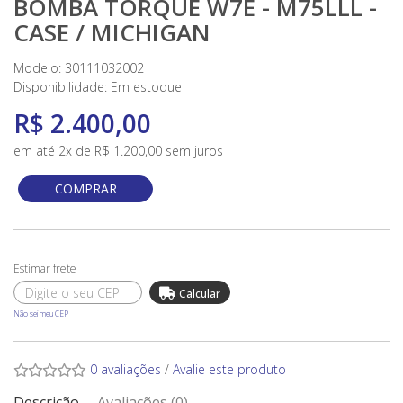
BOMBA TORQUE W7E - M75LLL -
CASE / MICHIGAN
Modelo: 30111032002
Disponibilidade:
Em estoque
R$ 2.400,00
em até 2x de R$ 1.200,00 sem juros
COMPRAR
Não sei meu CEP
0 avaliações
/
Avalie este produto
Descrição
Avaliações (0)