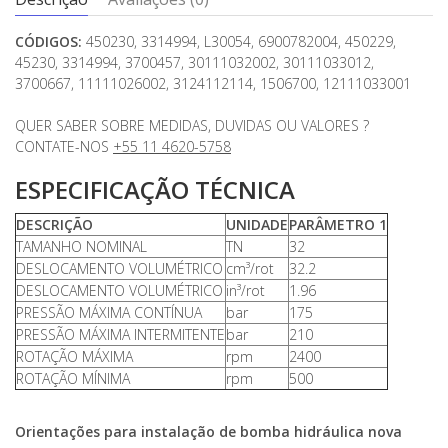
CÓDIGOS:
450230, 3314994, L30054, 6900782004, 450229,
45230, 3314994, 3700457, 30111032002, 30111033012,
3700667, 11111026002, 3124112114, 1506700, 12111033001
QUER SABER SOBRE MEDIDAS, DUVIDAS OU VALORES ?
CONTATE-NOS
+55 11 4620-5758
ESPECIFICAÇÃO TÉCNICA
DESCRIÇÃO
UNIDADE
PARÂMETRO 1
TAMANHO NOMINAL
TN
32
DESLOCAMENTO VOLUMÉTRICO
cm³/rot
32.2
DESLOCAMENTO VOLUMÉTRICO
in³/rot
1.96
PRESSÃO MÁXIMA CONTÍNUA
bar
175
PRESSÃO MÁXIMA INTERMITENTE
bar
210
ROTAÇÃO MÁXIMA
rpm
2400
ROTAÇÃO MÍNIMA
rpm
500
Orientações para instalação de bomba hidráulica nova