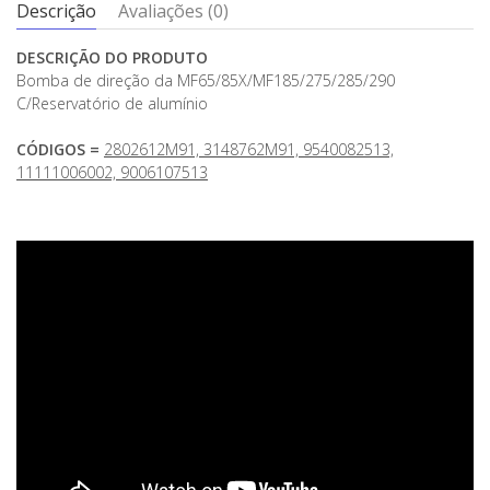
Descrição
Avaliações (0)
DESCRIÇÃO DO PRODUTO
Bomba de direção da MF65/85X/MF185/275/285/290
C/Reservatório de alumínio
CÓDIGOS =
2802612M91, 3148762M91, 9540082513,
11111006002, 9006107513