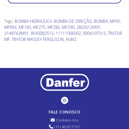
Tags:
BOMBA HIDRAULICA
,
BOMBA DE DIREÇÃO
,
BOMBA
,
MF65
,
MF85X
,
MF185
,
MF275
,
MF285
,
MF290
,
2802612M91
,
3148762M91
,
9540082513
,
11111006002
,
9006107513
,
TRATOR
MF
,
TRATOR MASSEY FERGUSON
,
AGRO.
FALE CONOSCO
Contate-nos
(11) 4620-5757