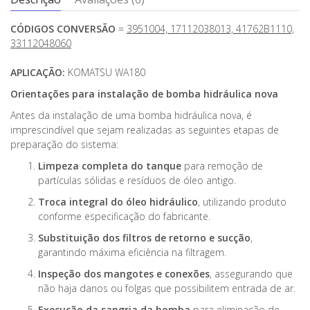
CÓDIGOS CONVERSÃO
=
3951004, 17112038013, 41762B1110,
33112048060
APLICAÇÃO:
KOMATSU WA180
Orientações para instalação de bomba hidráulica nova
Antes da instalação de uma bomba hidráulica nova, é
imprescindível que sejam realizadas as seguintes etapas de
preparação do sistema:
Limpeza completa do tanque
para remoção de
partículas sólidas e resíduos de óleo antigo.
Troca integral do óleo hidráulico
, utilizando produto
conforme especificação do fabricante.
Substituição dos filtros de retorno e sucção
,
garantindo máxima eficiência na filtragem.
Inspeção dos mangotes e conexões
, assegurando que
não haja danos ou folgas que possibilitem entrada de ar.
Execução da sangria da bomba
para eliminação de