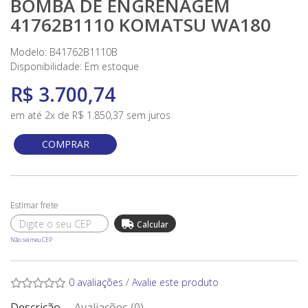
BOMBA DE ENGRENAGEM
41762B1110 KOMATSU WA180
Modelo: B41762B1110B
Disponibilidade:
Em estoque
R$ 3.700,74
em até 2x de R$ 1.850,37 sem juros
COMPRAR
Não sei meu CEP
0 avaliações
/
Avalie este produto
Descrição
Avaliações (0)