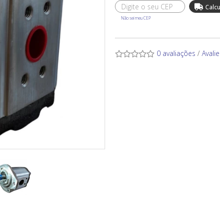
Não sei meu CEP
0 avaliações
/
Avali