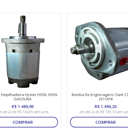
Empilhadeira Hyster H35N, H55N
Bomba De Engrenagens Clark C3
GASOLINA
3311418
R$ 1.489,90
R$ 1.490,20
 até 2x de R$ 744,95 sem juros
em até 2x de R$ 745,10 sem ju
COMPRAR
COMPRAR