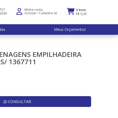
5757
Minha conta
0 Itens
Acessar
/
Cadastre-se
-9260
R$ 0,00
ulas
Meus Orçamentos
ENAGENS EMPILHADEIRA
S/ 1367711
CONSULTAR