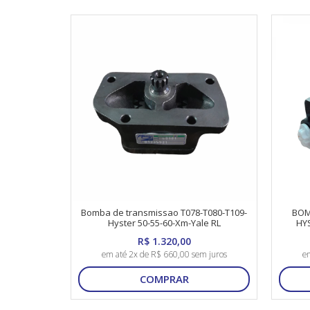
Bomba de transmissao T078-T080-T109-
BOM
Hyster 50-55-60-Xm-Yale RL
HYS
R$ 1.320,00
em até 2x de R$ 660,00 sem juros
em
COMPRAR