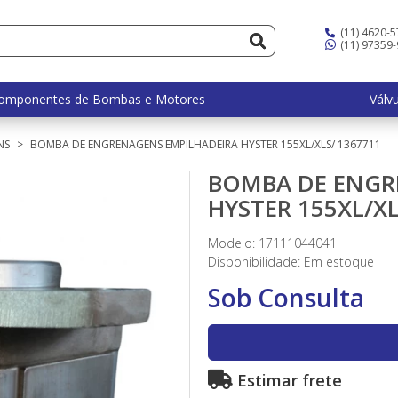
(11) 4620-
(11) 97359
omponentes de Bombas e Motores
Válv
NS
BOMBA DE ENGRENAGENS EMPILHADEIRA HYSTER 155XL/XLS/ 1367711
BOMBA DE ENGR
HYSTER 155XL/XL
Modelo: 17111044041
Disponibilidade:
Em estoque
Sob Consulta
Estimar frete