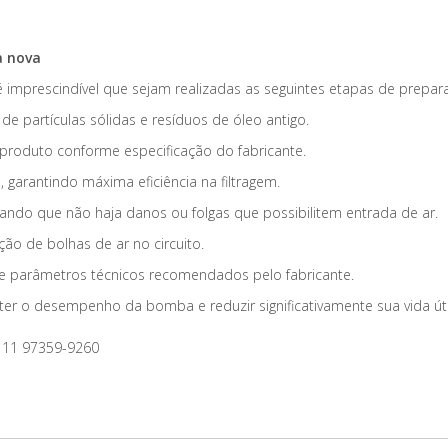
a nova
 imprescindível que sejam realizadas as seguintes etapas de prepar
e partículas sólidas e resíduos de óleo antigo.
o produto conforme especificação do fabricante.
o
, garantindo máxima eficiência na filtragem.
rando que não haja danos ou folgas que possibilitem entrada de ar.
ão de bolhas de ar no circuito.
e parâmetros técnicos recomendados pelo fabricante.
o desempenho da bomba e reduzir significativamente sua vida úti
11 97359-9260