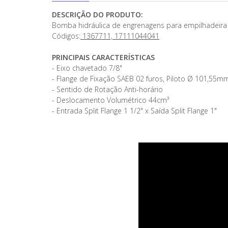
DESCRIÇÃO DO PRODUTO:
Bomba hidráulica de engrenagens para empilhadeira
Códigos:
1367711, 17111044041
PRINCIPAIS CARACTERÍSTICAS
- Eixo chavetado 7/8"
- Flange de Fixação SAEB 02 furos, Piloto Ø 101,55m
- Sentido de Rotação Anti-horário
- Deslocamento Volumétrico 44cm³
- Entrada Split Flange 1 1/2" x Saída Split Flange 1"