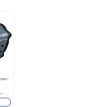
00HY -
ros