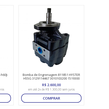
h60J-
Bomba de Engrenagem 811851 HYSTER
H55G 3129114467 3010103200 1519300
R$ 2.600,00
ros
em até 2x de R$ 1.300,00 sem juros
COMPRAR