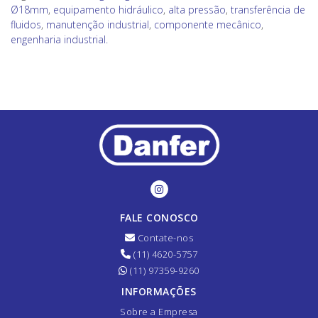
Ø18mm
,
equipamento hidráulico
,
alta pressão
,
transferência de
fluidos
,
manutenção industrial
,
componente mecânico
,
engenharia industrial.
FALE CONOSCO
Contate-nos
(11) 4620-5757
(11) 97359-9260
INFORMAÇÕES
Sobre a Empresa