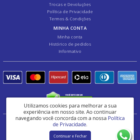
Trocas e Devoluções
Política de Privacidade
Termos & Condições
MINHA CONTA
Minha conta
Histórico de pedidos
Informativo
Utilizamos cookies para melhorar a sua
experiência em nosso site.
Ao continuar
navegando você concorda com a nossa
Política
Danfer Componentes e Manutenção de Peças Ltda - CNPJ: 44.382.461/0001-41
de Privacidade
.
Av Analice Sakatauskas 1180 - Jardim Ipê - Osasco / SP - CEP: 06060-013
Continuar e Fechar
Danfer Hidráulica © 2026