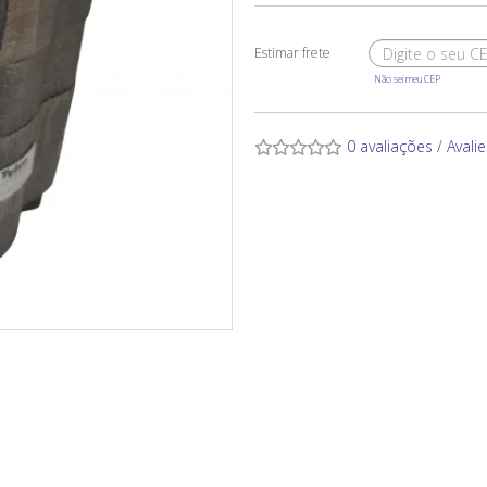
Não sei meu CEP
0 avaliações
/
Avali