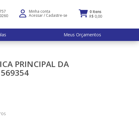
5757
Minha conta
0 Itens
Acessar
/
Cadastre-se
-9260
R$ 0,00
ulas
Meus Orçamentos
CA PRINCIPAL DA
 569354
ros