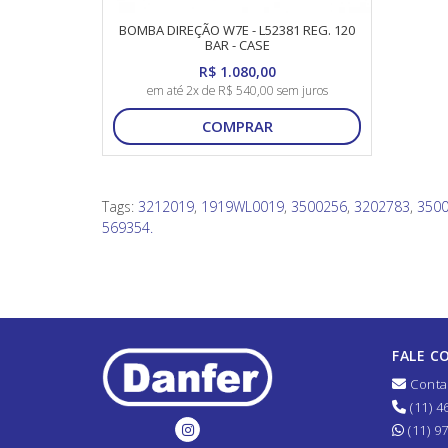
BOMBA DIREÇÃO W7E - L52381 REG. 120
BAR - CASE
R$ 1.080,00
em até 2x de R$ 540,00 sem juros
COMPRAR
Tags:
3212019
,
1919WL0019
,
3500256
,
3202783
,
350
569354.
FALE C
Conta
(11) 4
(11) 9