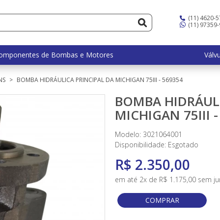
(11) 4620-
(11) 97359
omponentes de Bombas e Motores
Válv
NS
BOMBA HIDRÁULICA PRINCIPAL DA MICHIGAN 75III - 569354
BOMBA HIDRÁULI
MICHIGAN 75III -
Modelo: 3021064001
Disponibilidade:
Esgotado
R$ 2.350,00
em até 2x de R$ 1.175,00 sem ju
COMPRAR