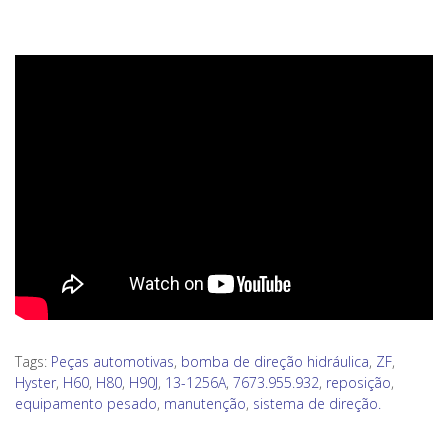
Tags:
Peças automotivas
,
bomba de direção hidráulica
,
ZF
,
Hyster
,
H60
,
H80
,
H90J
,
13-1256A
,
7673.955.932
,
reposição
,
equipamento pesado
,
manutenção
,
sistema de direção.