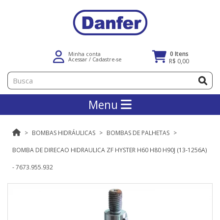
0 Itens
Minha conta
Acessar
/
Cadastre-se
R$ 0,00
Menu
BOMBAS HIDRÁULICAS
BOMBAS DE PALHETAS
BOMBA DE DIRECAO HIDRAULICA ZF HYSTER H60 H80 H90J (13-1256A)
- 7673.955.932