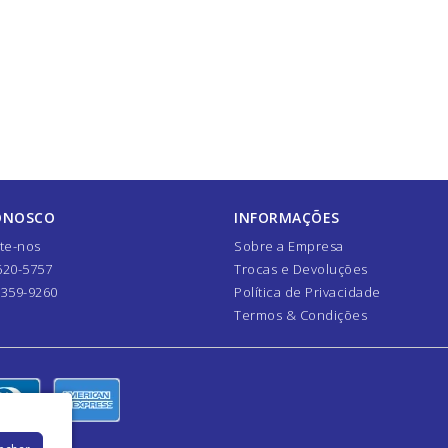
ONOSCO
INFORMAÇÕES
te-nos
Sobre a Empresa
620-5757
Trocas e Devoluções
7359-9260
Política de Privacidade
Termos & Condições