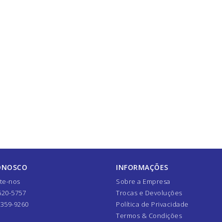
ONOSCO
INFORMAÇÕES
te-nos
Sobre a Empresa
620-5757
Trocas e Devoluções
7359-9260
Política de Privacidade
Termos & Condições