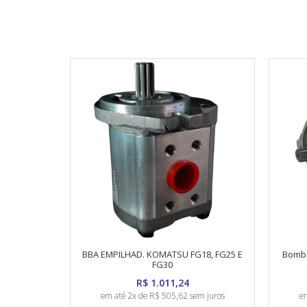
BBA EMPILHAD. KOMATSU FG18, FG25 E
Bomba
FG30
R$ 1.011,24
em até 2x de R$ 505,62 sem juros
em