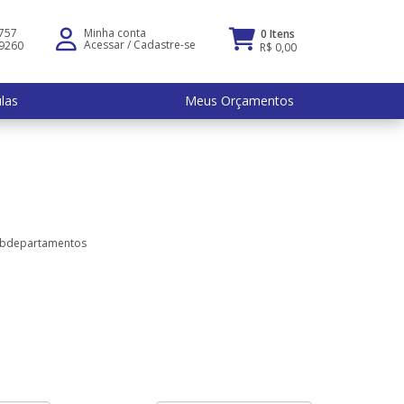
5757
Minha conta
0 Itens
Acessar
/
Cadastre-se
-9260
R$ 0,00
ulas
Meus Orçamentos
ubdepartamentos