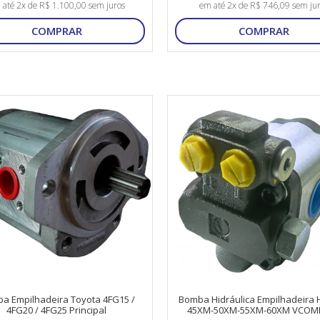
 até 2x de R$ 1.100,00 sem juros
em até 2x de R$ 746,09 sem ju
COMPRAR
COMPRAR
a Empilhadeira Toyota 4FG15 /
Bomba Hidráulica Empilhadeira
4FG20 / 4FG25 Principal
45XM-50XM-55XM-60XM VCOM