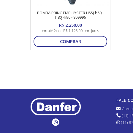
BOMBA PRINC.EMP.HYSTER H55J-h60J-
h80J-h90 - 809996
R$ 2.250,00
em até 2x de R$ 1.125,00 sem juros
COMPRAR
FALE C
Conta
(11) 4
(11) 9