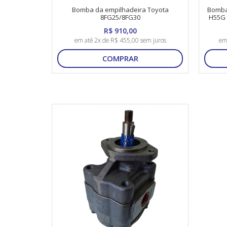
Bomba da empilhadeira Toyota
Bomba
8FG25/8FG30
H55G 
R$ 910,00
em até 2x de R$ 455,00 sem juros
em
COMPRAR