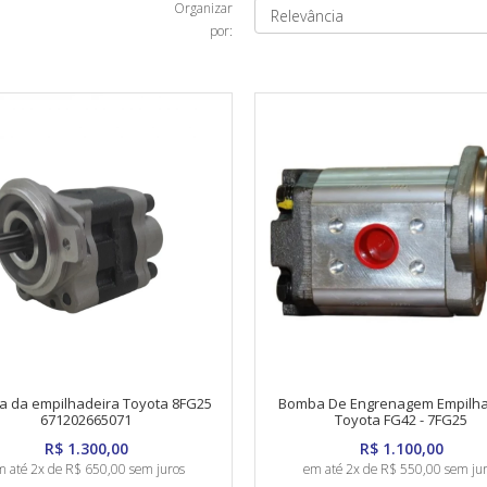
Organizar
por:
 da empilhadeira Toyota 8FG25
Bomba De Engrenagem Empilha
671202665071
Toyota FG42 - 7FG25
R$ 1.300,00
R$ 1.100,00
 até 2x de R$ 650,00 sem juros
em até 2x de R$ 550,00 sem ju