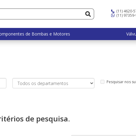
(11) 4620-
(11) 97359
omponentes de Bombas e Motores
Válv
Pesquisar nos s
itérios de pesquisa.