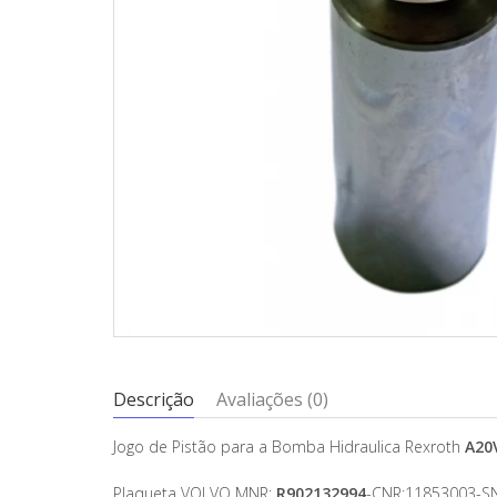
Descrição
Avaliações (0)
Jogo de Pistão para a Bomba Hidraulica Rexroth
A20
Plaqueta VOLVO MNR:
R902132994
-CNR:11853003-S