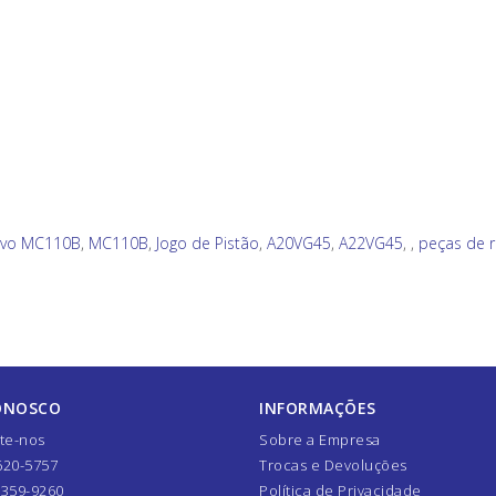
lvo MC110B
,
MC110B
,
Jogo de Pistão
,
A20VG45
,
A22VG45
,
,
peças de 
ONOSCO
INFORMAÇÕES
te-nos
Sobre a Empresa
620-5757
Trocas e Devoluções
7359-9260
Política de Privacidade