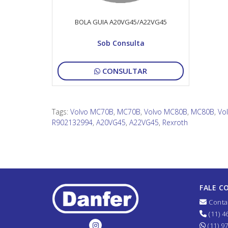
BOLA GUIA A20VG45/A22VG45
Sob Consulta
CONSULTAR
Tags:
Volvo MC70B
,
MC70B
,
Volvo MC80B
,
MC80B
,
Vo
R902132994
,
A20VG45
,
A22VG45
,
Rexroth
FALE C
Conta
(11) 4
(11) 9