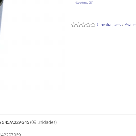
Não sei meu CEP
0 avaliações
/
Avali
VG45/A22VG45
(09 unidades)
N42297969