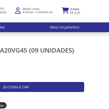
5757
Minha conta
0 Itens
Acessar
/
Cadastre-se
-9260
R$ 0,00
ulas
Meus Orçamentos
 A20VG45 (09 UNIDADES)
CONSULTAR