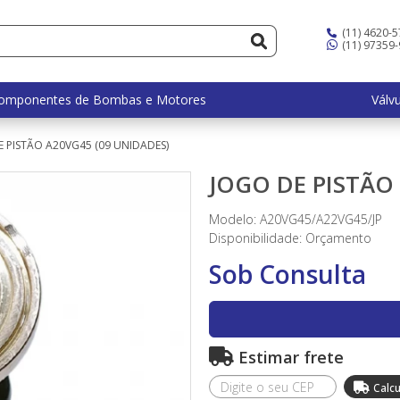
(11) 4620-
(11) 97359
omponentes de Bombas e Motores
Válv
 PISTÃO A20VG45 (09 UNIDADES)
JOGO DE PISTÃO
Modelo: A20VG45/A22VG45/JP
Disponibilidade:
Orçamento
Sob Consulta
Estimar frete