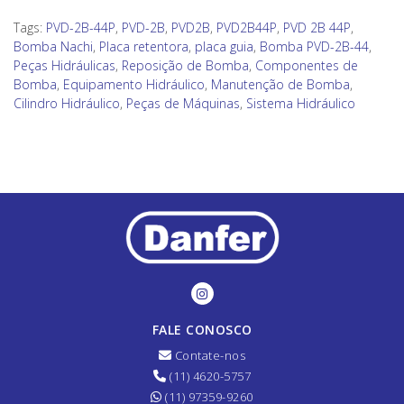
Tags:
PVD-2B-44P
,
PVD-2B
,
PVD2B
,
PVD2B44P
,
PVD 2B 44P
,
Bomba Nachi
,
Placa retentora
,
placa guia
,
Bomba PVD-2B-44
,
Peças Hidráulicas
,
Reposição de Bomba
,
Componentes de
Bomba
,
Equipamento Hidráulico
,
Manutenção de Bomba
,
Cilindro Hidráulico
,
Peças de Máquinas
,
Sistema Hidráulico
FALE CONOSCO
Contate-nos
(11) 4620-5757
(11) 97359-9260