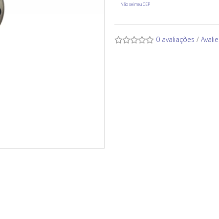
Não sei meu CEP
0 avaliações
/
Avali