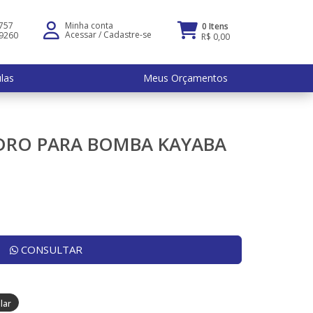
5757
Minha conta
0 Itens
Acessar
/
Cadastre-se
-9260
R$ 0,00
ulas
Meus Orçamentos
NDRO PARA BOMBA KAYABA
CONSULTAR