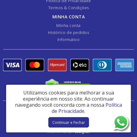
Política de Privacidade
Termos & Condições
MINHA CONTA
Minha conta
Histórico de pedidos
Informativo
Utilizamos cookies para melhorar a sua
experiência em nosso site.
Ao continuar
navegando você concorda com a nossa
Política
Danfer Componentes e Manutenção de Peças Ltda - CNPJ: 44.382.461/0001-41
de Privacidade
.
Av Analice Sakatauskas 1180 - Jardim Ipê - Osasco / SP - CEP: 06060-013
Continuar e Fechar
Danfer Hidráulica © 2026
Desenvolvido por
88digital