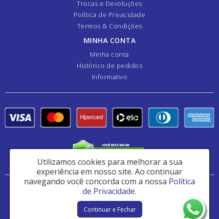
Trocas e Devoluções
Política de Privacidade
Termos & Condições
MINHA CONTA
Minha conta
Histórico de pedidos
Informativo
Utilizamos cookies para melhorar a sua
experiência em nosso site.
Ao continuar
navegando você concorda com a nossa
Política
Danfer Componentes e Manutenção de Peças Ltda - CNPJ: 44.382.461/0001-41
de Privacidade
.
Av Analice Sakatauskas 1180 - Jardim Ipê - Osasco / SP - CEP: 06060-013
Continuar e Fechar
Danfer Hidráulica © 2026