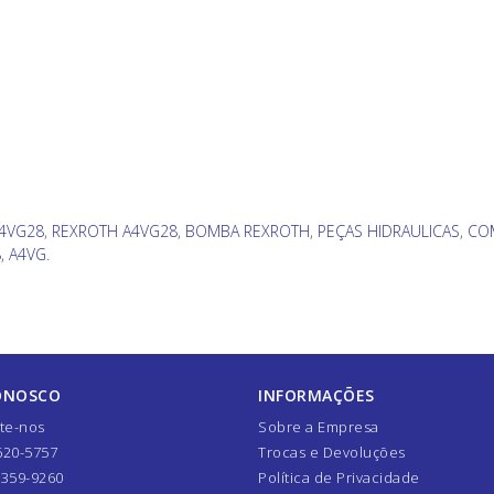
4VG28
,
REXROTH A4VG28
,
BOMBA REXROTH
,
PEÇAS HIDRAULICAS
,
CO
8
,
A4VG.
ONOSCO
INFORMAÇÕES
te-nos
Sobre a Empresa
620-5757
Trocas e Devoluções
7359-9260
Política de Privacidade