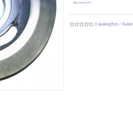
Não sei meu CEP
0 avaliações
/
Avali