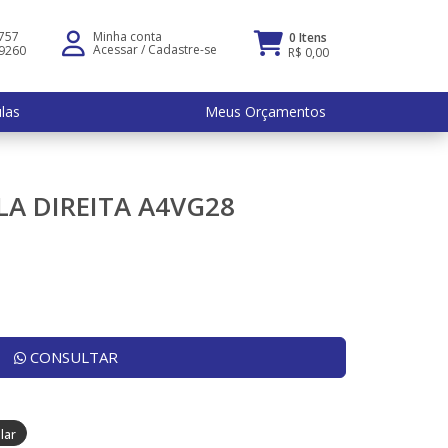
5757
Minha conta
0 Itens
Acessar
/
Cadastre-se
-9260
R$ 0,00
ulas
Meus Orçamentos
LA DIREITA A4VG28
CONSULTAR