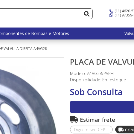
(11) 4620-
(11) 97359
omponentes de Bombas e Motores
Válv
E VALVULA DIREITA A4VG28
PLACA DE VALVU
Modelo: A4VG28/PVRH
Disponibilidade:
Em estoque
Sob Consulta
Estimar frete