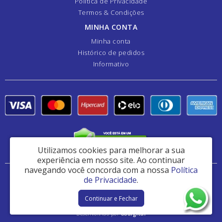
Política de Privacidade
Termos & Condições
MINHA CONTA
Minha conta
Histórico de pedidos
Informativo
Utilizamos cookies para melhorar a sua
experiência em nosso site.
Ao continuar
navegando você concorda com a nossa
Política
Danfer Componentes e Manutenção de Peças Ltda - CNPJ: 44.382.461/0001-41
de Privacidade
.
Av Analice Sakatauskas 1180 - Jardim Ipê - Osasco / SP - CEP: 06060-013
Continuar e Fechar
Danfer Hidráulica © 2026
Desenvolvido por
88digital