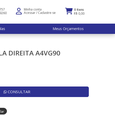
5757
Minha conta
0 Itens
Acessar
/
Cadastre-se
-9260
R$ 0,00
ulas
Meus Orçamentos
LA DIREITA A4VG90
CONSULTAR