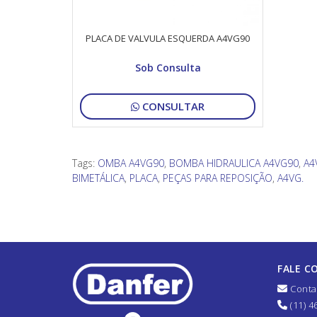
PLACA DE VALVULA ESQUERDA A4VG90
Sob Consulta
CONSULTAR
Tags:
OMBA A4VG90
,
BOMBA HIDRAULICA A4VG90
,
A4
BIMETÁLICA
,
PLACA
,
PEÇAS PARA REPOSIÇÃO
,
A4VG.
FALE C
Conta
(11) 4