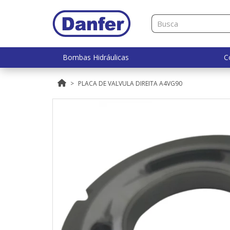
Bombas Hidráulicas
C
PLACA DE VALVULA DIREITA A4VG90