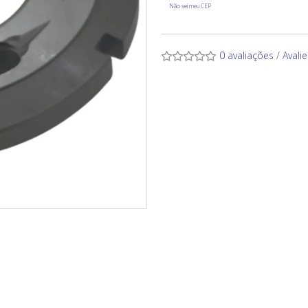
Não sei meu CEP
0 avaliações
/
Avali