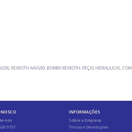
VG90
,
REXROTH A4VG90
,
BOMBA REXROTH
,
PEÇAS HIDRAULICAS
,
COM
ONOSCO
INFORMAÇÕES
te-nos
Sobre a Empresa
620-5757
Trocas e Devoluções