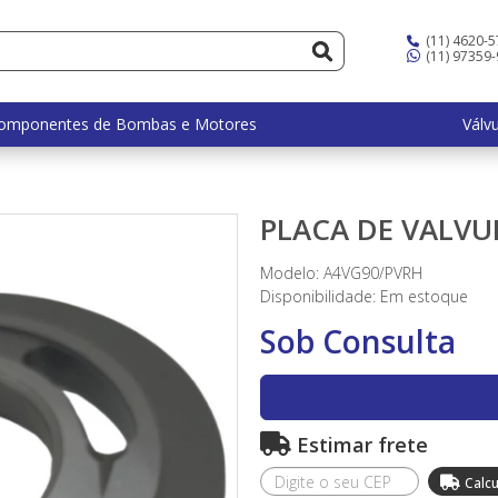
(11) 4620-
(11) 97359
omponentes de Bombas e Motores
Válv
PLACA DE VALVU
Modelo: A4VG90/PVRH
Disponibilidade:
Em estoque
Sob Consulta
Estimar frete