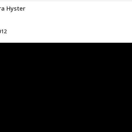
ra Hyster
012