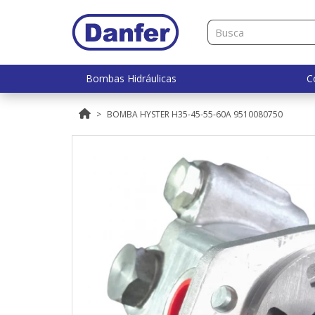
Bombas Hidráulicas
C
BOMBA HYSTER H35-45-55-60A 9510080750