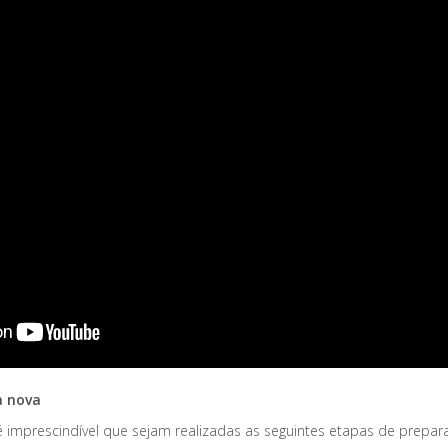
a nova
 imprescindível que sejam realizadas as seguintes etapas de prepar