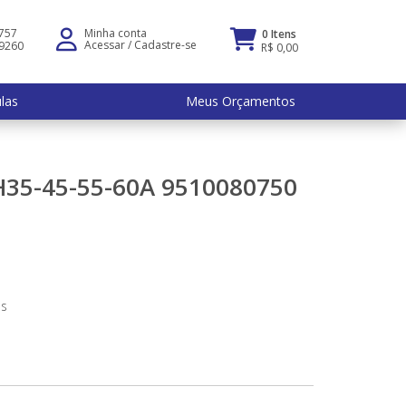
5757
Minha conta
0 Itens
Acessar
/
Cadastre-se
-9260
R$ 0,00
ulas
Meus Orçamentos
35-45-55-60A 9510080750
os