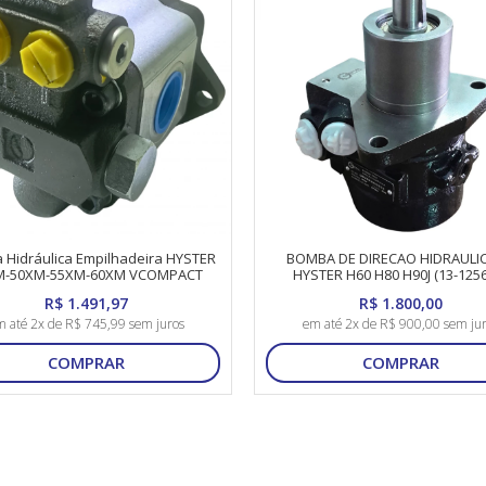
Hidráulica Empilhadeira HYSTER
BOMBA DE DIRECAO HIDRAULIC
M-50XM-55XM-60XM VCOMPACT
HYSTER H60 H80 H90J (13-1256
7673.955.932
R$ 1.491,97
R$ 1.800,00
 até 2x de R$ 745,99 sem juros
em até 2x de R$ 900,00 sem ju
COMPRAR
COMPRAR