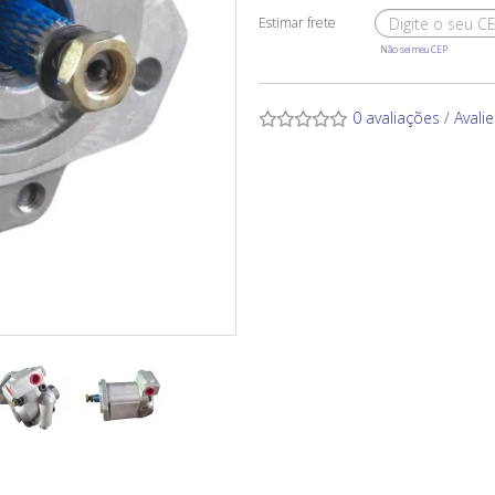
Não sei meu CEP
0 avaliações
/
Avali