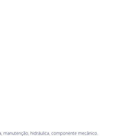
a
,
manutenção
,
hidráulica
,
componente mecânico.