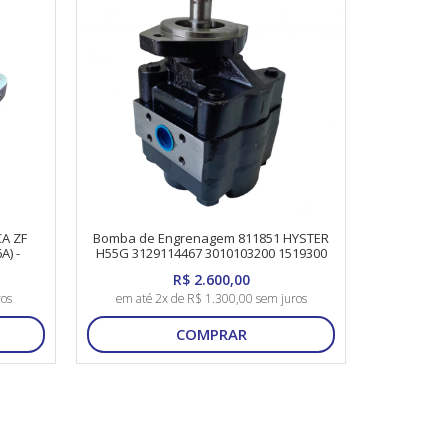
A ZF
Bomba de Engrenagem 811851 HYSTER
A) -
H55G 3129114467 3010103200 1519300
R$ 2.600,00
ros
em até 2x de R$ 1.300,00 sem juros
COMPRAR