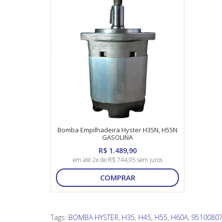
Bomba Empilhadeira Hyster H35N, H55N
GASOLINA
R$ 1.489,90
em até 2x de R$ 744,95 sem juros
COMPRAR
Tags:
BOMBA HYSTER
,
H35
,
H45
,
H55
,
H60A
,
9510080