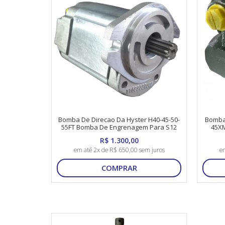
Bomba De Direcao Da Hyster H40-45-50-
Bomba 
55FT Bomba De Engrenagem Para S12
45X
Eixo 11 Estrias Flange SAE A
R$ 1.300,00
em até 2x de R$ 650,00 sem juros
em
COMPRAR