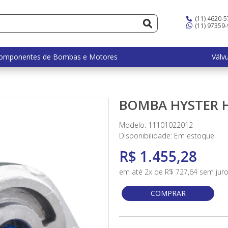
(11) 4620-
(11) 97359
omponentes de Bombas e Motores
Válv
BOMBA HYSTER H
Modelo: 11101022012
Disponibilidade:
Em estoque
R$ 1.455,28
em até 2x de R$ 727,64 sem jur
COMPRAR