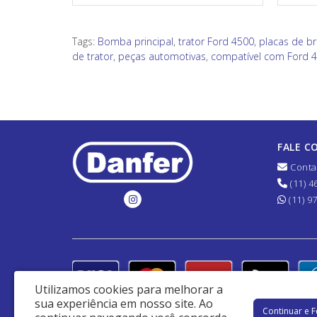
Tags:
Bomba principal
,
trator Ford 4500
,
placas de b
de trator
,
peças automotivas
,
compatível com Ford 4
FALE C
Conta
(11) 4
(11) 9
Utilizamos cookies para melhorar a
sua experiência em nosso site.
Ao
Continuar e 