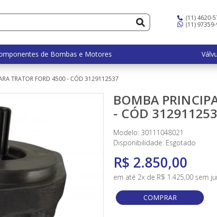
(11) 4620-
(11) 97359
omponentes de Bombas e Motores
Válv
ARA TRATOR FORD 4500 - CÓD 3129112537
BOMBA PRINCIPA
- CÓD 31291125
Modelo: 30111048021
Disponibilidade:
Esgotado
R$ 2.850,00
em até 2x de R$ 1.425,00 sem ju
COMPRAR