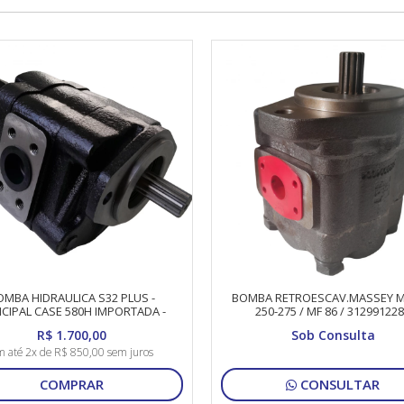
OMBA HIDRAULICA S32 PLUS -
BOMBA RETROESCAV.MASSEY M
NCIPAL CASE 580H IMPORTADA -
250-275 / MF 86 / 31299122
E65324
R$ 1.700,00
Sob Consulta
 até 2x de R$ 850,00 sem juros
COMPRAR
CONSULTAR