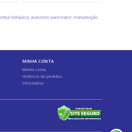
mba hidráulica
,
acessório para trator
,
manutenção
MINHA CONTA
Minha conta
Histórico de pedidos
Informativo