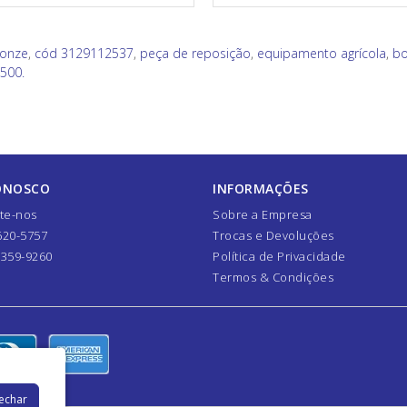
ronze
,
cód 3129112537
,
peça de reposição
,
equipamento agrícola
,
bo
500.
ONOSCO
INFORMAÇÕES
te-nos
Sobre a Empresa
620-5757
Trocas e Devoluções
7359-9260
Política de Privacidade
Termos & Condições
Fechar