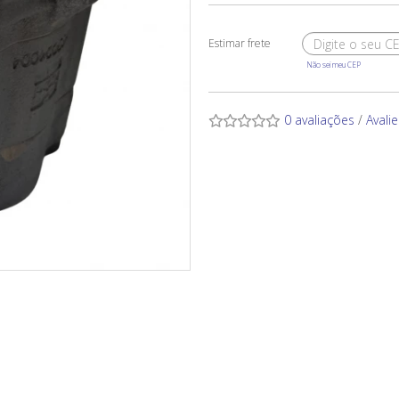
Não sei meu CEP
0 avaliações
/
Avali