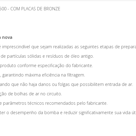
4500 - COM PLACAS DE BRONZE
a nova
 imprescindível que sejam realizadas as seguintes etapas de prepar
e partículas sólidas e resíduos de óleo antigo.
o produto conforme especificação do fabricante.
o
, garantindo máxima eficiência na filtragem.
rando que não haja danos ou folgas que possibilitem entrada de ar.
ão de bolhas de ar no circuito.
e parâmetros técnicos recomendados pelo fabricante.
o desempenho da bomba e reduzir significativamente sua vida úti