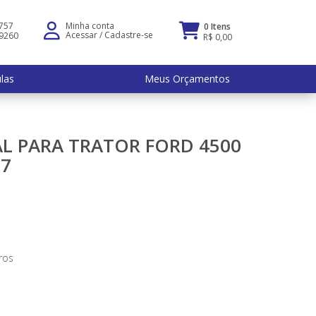
5757
Minha conta
0 Itens
Acessar
/
Cadastre-se
-9260
R$ 0,00
ulas
Meus Orçamentos
L PARA TRATOR FORD 4500
37
ros